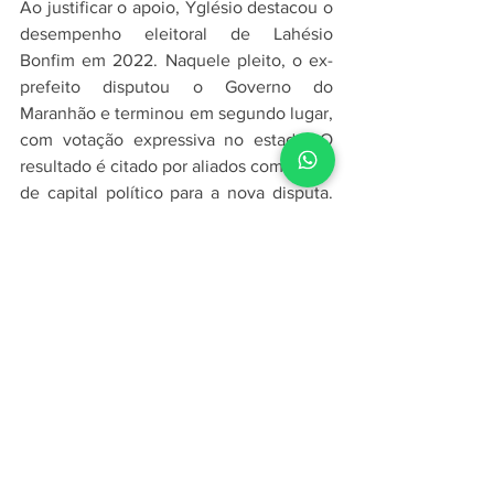
Ao justificar o apoio, Yglésio destacou o 
desempenho eleitoral de Lahésio 
Bonfim em 2022. Naquele pleito, o ex-
prefeito disputou o Governo do 
Maranhão e terminou em segundo lugar, 
com votação expressiva no estado. O 
resultado é citado por aliados como sinal 
de capital político para a nova disputa. 
Reportagens recentes também registram 
que Lahésio passou a se apresentar 
como pré-candidato ao Senado após 
ouvir apoiadores e lideranças.
Movimento para 2026
Lahésio agradeceu o apoio e afirmou 
que a parceria pretende levar ao 
Congresso pautas ligadas à produção, à 
família e à liberdade. A movimentação 
ocorre em um cenário de articulações 