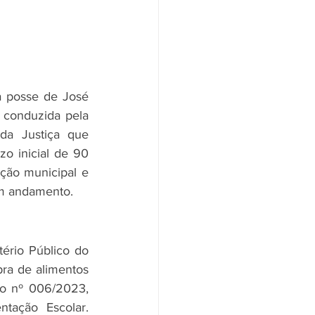
a posse de José 
 conduzida pela 
a Justiça que 
o inicial de 90 
ação municipal e 
em andamento.
rio Público do 
a de alimentos 
o nº 006/2023, 
tação Escolar. 