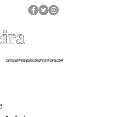
ira
contato@blogalexandreferreira.com
e