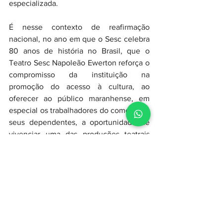
especializada.
É nesse contexto de reafirmação 
nacional, no ano em que o Sesc celebra 
80 anos de história no Brasil, que o 
Teatro Sesc Napoleão Ewerton reforça o 
compromisso da instituição na 
promoção do acesso à cultura, ao 
oferecer ao público maranhense, em 
especial os trabalhadores do comércio e 
seus dependentes, a oportunidade de 
vivenciar uma das produções teatrais 
mais celebradas da cena nacional, no 
palco de um dos teatros mais 
importantes de São Luís, o Teatro Sesc.