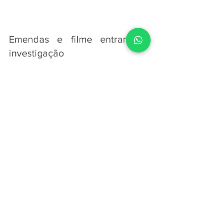
Emendas e filme entram na 
investigação
A investigação em andamento no STF 
apura o destino de recursos públicos 
enviados para ONGs ligadas à produção 
do filme “Dark Horse”, cinebiografia do 
ex-presidente Jair Bolsonaro. Segundo 
as informações do processo, Mario Frias 
teria destinado cerca de R$ 2 milhões 
em emendas parlamentares ao Instituto 
Conhecer Brasil, presidido por Karina 
Ferreira da Gama, apontada como 
produtora do longa. O Supremo busca 
identificar se houve irregularidades na 
destinação das verbas e se existe 
relação direta entre os repasses 