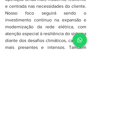
e centrada nas necessidades do cliente. 
Nosso foco seguirá sendo o 
investimento contínuo na expansão e 
modernização da rede elétrica, com 
atenção especial à resiliência do sistema 
diante dos desafios climáticos, cada vez 
mais presentes e intensos. Também 
queremos avançar ainda mais em 
inovação, digitalização e melhoria da 
experiência do cliente, tornando o 
serviço mais ágil, eficiente e próximo da 
população. O novo ciclo da concessão 
reforça justamente essa visão: evoluir 
continuamente a prestação do serviço, 
sempre com foco na satisfação dos 
maranhenses.
Seguiremos investindo, modernizando a 