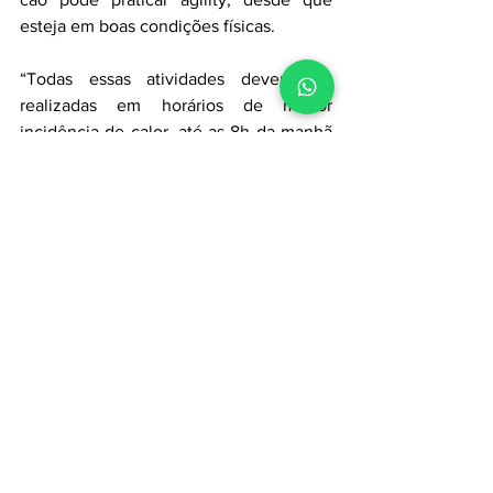
esteja em boas condições físicas.
“Todas essas atividades devem ser 
realizadas em horários de menor 
incidência de calor, até as 8h da manhã 
ou a partir das 17h. Vale lembrar que os 
animais não usam calçados, portanto é 
preciso ter cuidado para evitar 
queimaduras nos coxins. Além disso, o 
calor pode causar desidratação, 
insolação e outros problemas 
cardiorrespiratórios”, orienta e alerta 
Fernanda.