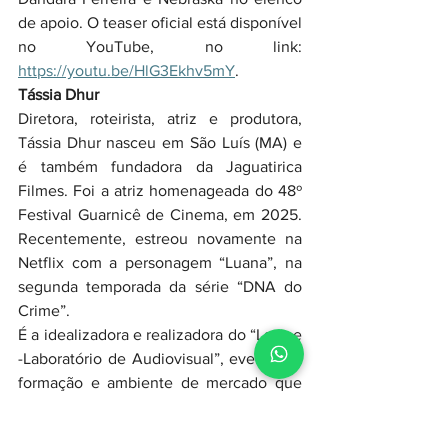
de apoio. O teaser oficial está disponível 
no YouTube, no link: 
https://youtu.be/HlG3Ekhv5mY
.
Tássia Dhur
Diretora, roteirista, atriz e produtora, 
Tássia Dhur nasceu em São Luís (MA) e 
é também fundadora da Jaguatirica 
Filmes. Foi a atriz homenageada do 48º 
Festival Guarnicê de Cinema, em 2025. 
Recentemente, estreou novamente na 
Netflix com a personagem “Luana”, na 
segunda temporada da série “DNA do 
Crime”.
É a idealizadora e realizadora do “Lacine 
-Laboratório de Audiovisual”, evento de 
formação e ambiente de mercado que 
ajuda a fomentar o cinema no Maranhão. 
Recentemente, escreveu, dirigiu e 