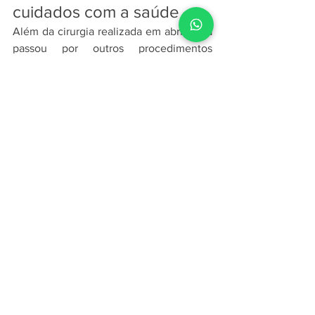
cuidados com a saúde
Além da cirurgia realizada em abril, Lula 
passou por outros procedimentos 
médicos nos últimos meses. Em 
fevereiro, o presidente realizou 
tratamento para uma queratose, 
condição que provoca alterações na 
camada superficial da pele. Os médicos 
destacam que tanto a queratose quanto 
o carcinoma basocelular podem estar 
relacionados à exposição solar ao longo 
da vida. Apesar dos cuidados médicos 
recentes, o boletim divulgado pelo 
hospital informa que o estado geral de 
saúde do presidente é estável e que não 
há limitações para o exercício de suas 
atividades institucionais durante o 
tratamento.