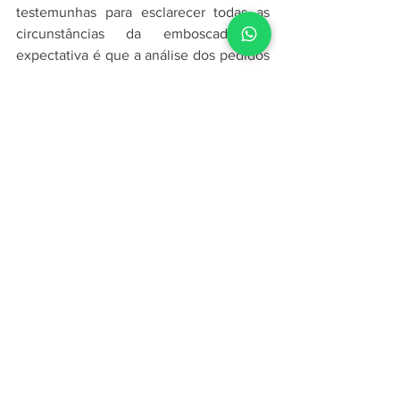
testemunhas para esclarecer todas as 
circunstâncias da emboscada. A 
expectativa é que a análise dos pedidos 
de prisão contribua para o avanço das 
investigações e para a responsabilização 
dos autores. O caso continua sendo 
tratado como prioridade pelas forças de 
segurança, que trabalham para dar uma 
resposta à família da criança e à 
sociedade maranhense diante da 
gravidade do ocorrido.
Ver tudo
Posts recentes