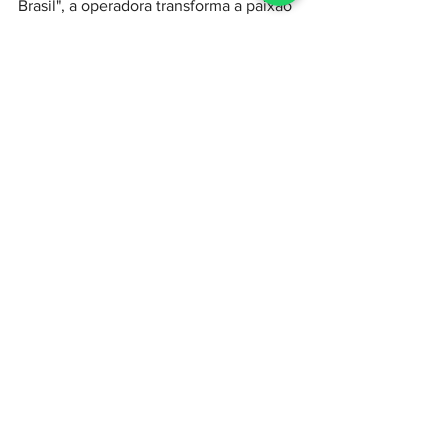
Brasil", a operadora transforma a paixão 
pelo futebol em uma oportunidade de 
premiar seus consumidores, reforçando 
a proximidade com o público e criando 
novas experiências de relacionamento 
que unem conectividade e emoção.
Ver tudo
Posts recentes