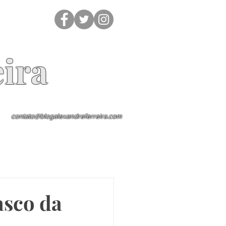
ira
contato@blogalexandreferreira.com
asco da