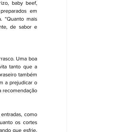
zo, baby beef, 
preparados em 
. “Quanto mais 
te, de sabor e 
rasco. Uma boa 
ita tanto que a 
braseiro também 
 a prejudicar o 
 a recomendação 
 entradas, como 
anto os cortes 
ando que esfrie, 