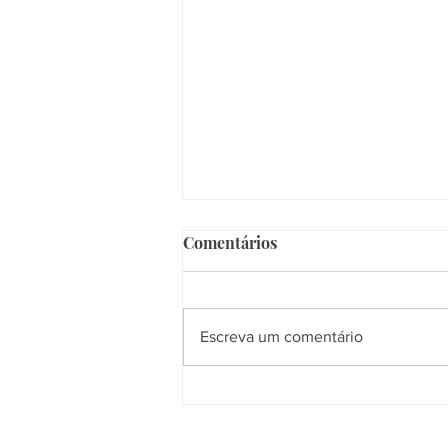
Comentários
Escreva um comentário
Grupo Equatorial lança
campanha "Energia em Dia",
com Tati Machado, para