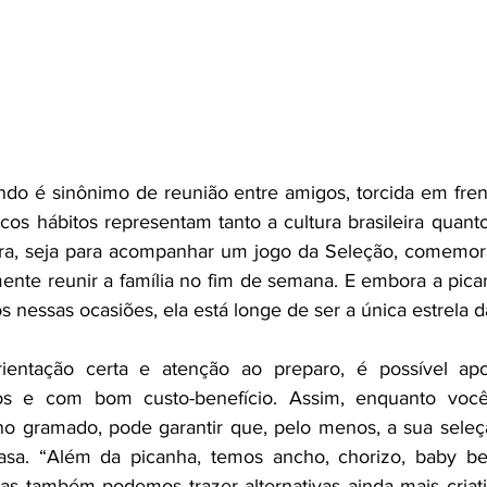
 é sinônimo de reunião entre amigos, torcida em frente
ucos hábitos representam tanto a cultura brasileira quant
ira, seja para acompanhar um jogo da Seleção, comemo
ente reunir a família no fim de semana. E embora a pica
 nessas ocasiões, ela está longe de ser a única estrela d
rientação certa e atenção ao preparo, é possível apo
os e com bom custo-benefício. Assim, enquanto você
no gramado, pode garantir que, pelo menos, a sua seleçã
asa. “Além da picanha, temos ancho, chorizo, baby b
 Mas também podemos trazer alternativas ainda mais criat