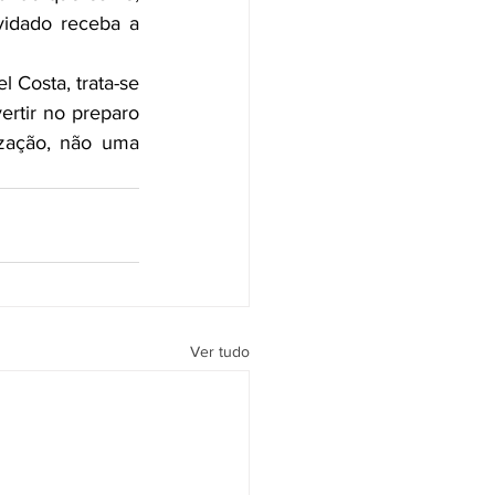
idado receba a 
 Costa, trata-se 
rtir no preparo 
zação, não uma 
Ver tudo