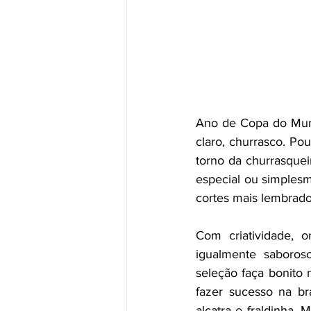
Ano de Copa do Mundo
claro, churrasco. Po
torno da churrasque
especial ou simplesm
cortes mais lembrados
Com criatividade, o
igualmente saboros
seleção faça bonito 
fazer sucesso na br
alcatra e fraldinha.