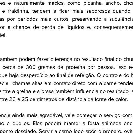
es e naturalmente macios, como picanha, ancho, chori
e fraldinha, tendem a ficar mais saborosos quando 
as por períodos mais curtos, preservando a suculência
ior a chance de perda de líquidos e, consequentemen
el.
ambém podem fazer diferença no resultado final do chur
ar cerca de 300 gramas de proteína por pessoa. Isso ev
que haja desperdício ao final da refeição. O controle do 
ial: chamas altas em contato direto com a carne tendem
 entre a grelha e a brasa também influencia no resultado:
tre 20 e 25 centímetros de distância da fonte de calor.
ência ainda mais agradável, vale começar o serviço com
lho e queijos. Eles podem manter a festa animada enqu
ponto desejado. Servir a carne logo após o preparo, evit