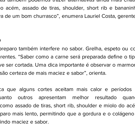
 acém, assado de tiras, shoulder, short rib e bananinh
va de um bom churrasco”, enumera Lauriel Costa, gerent
O
preparo também interfere no sabor. Grelha, espeto ou co
rentes. “Saber como a carne será preparada define o tipo
e ser cortada. Uma dica importante é observar o marmor
ão certeza de mais maciez e sabor”, orienta.
ica que alguns cortes aceitam mais calor e períodos 
quanto outros apresentam melhor resultado quan
como assado de tiras, short rib, shoulder e miolo do a
paro mais lento, permitindo que a gordura e o colágeno
indo maciez e sabor. 