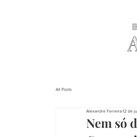
B
All Posts
Alexandre Ferreira
12 de j
Nem só d