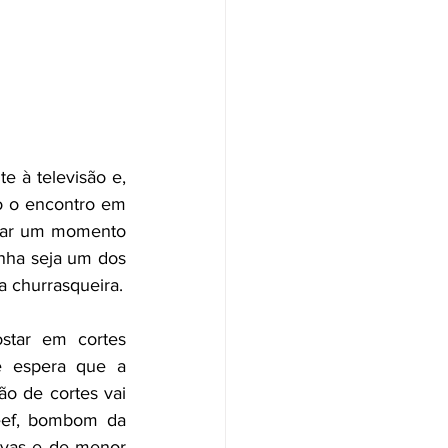
 à televisão e, 
o o encontro em 
rar um momento 
nha seja um dos 
a churrasqueira.
star em cortes 
 espera que a 
o de cortes vai 
eef, bombom da 
ivas e de menor 