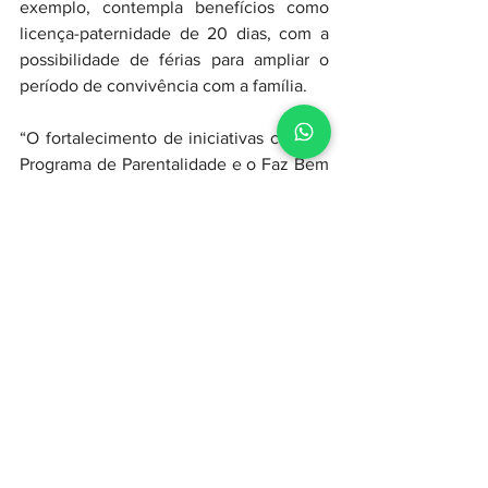
exemplo, contempla benefícios como 
licença-paternidade de 20 dias, com a 
possibilidade de férias para ampliar o 
período de convivência com a família.
“O fortalecimento de iniciativas como o 
Programa de Parentalidade e o Faz Bem 
reforça o nosso compromisso com um 
ambiente de trabalho cada vez mais 
humano e inclusivo. Essas ações 
refletem a forma como buscamos gerar 
valor e contribuir para a qualidade de 
vida dos colaboradores e de suas 
famílias, dentro e fora da empresa”, 
finaliza Fernanda.
Sobre a Suzano
A Suzano é a maior produtora mundial 
de celulose, uma das maiores 