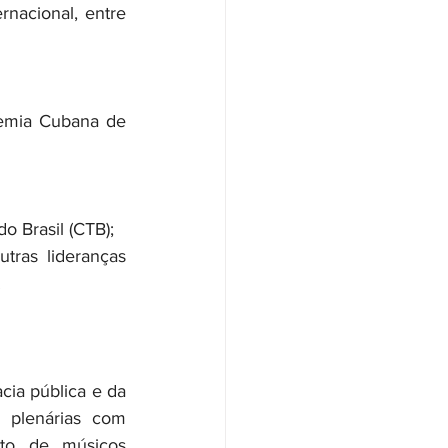
nacional, entre 
emia Cubana de 
o Brasil (CTB);
ras lideranças 
.
cia pública e da 
 plenárias com 
to de músicos 