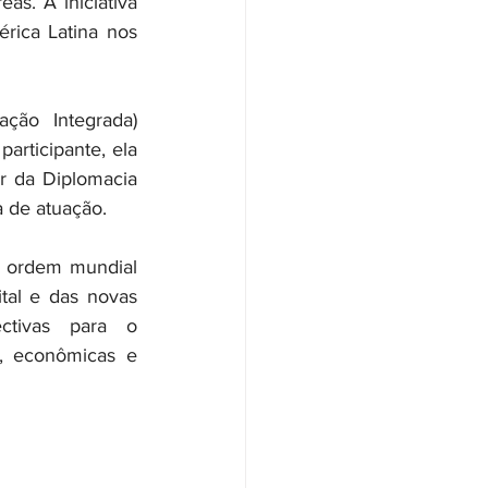
s. A iniciativa 
rica Latina nos 
ção Integrada) 
rticipante, ela 
r da Diplomacia 
 de atuação.
 ordem mundial 
tal e das novas 
tivas para o 
 econômicas e 