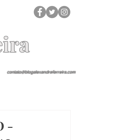
ira
contato@blogalexandreferreira.com
 -