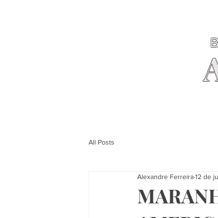
B
All Posts
Alexandre Ferreira
12 de j
MARANH