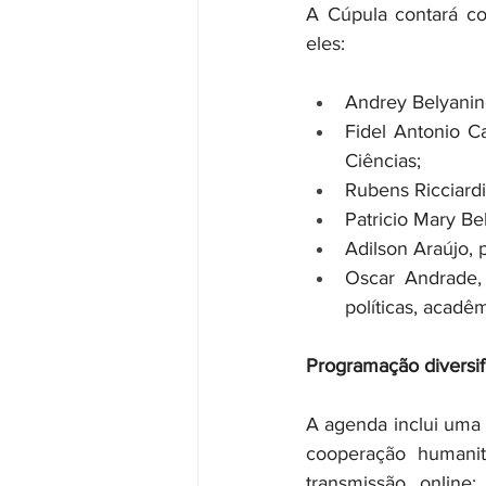
A Cúpula contará co
eles:
Andrey Belyanin
Fidel Antonio C
Ciências;
Rubens Ricciardi
Patricio Mary Bell
Adilson Araújo, 
Oscar Andrade, 
políticas, acadê
Programação diversif
A agenda inclui uma s
cooperação humanitá
transmissão online