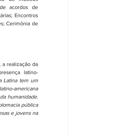
 de acordos de 
rias; Encontros 
s; Cerimônia de 
a realização da 
esença latino-
a Latina tem um 
atino-americana 
 da humanidade. 
plomacia pública 
sas e jovens na 