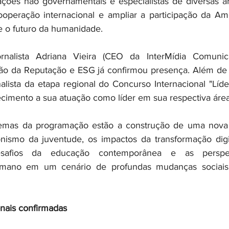
ações não governamentais e especialistas de diversas área
ooperação internacional e ampliar a participação da Amé
e o futuro da humanidade.
nalista Adriana Vieira (CEO da InterMídia Comunica
ão da Reputação e ESG já confirmou presença. Além de pa
nalista da etapa regional do Concurso Internacional "Líde
cimento a sua atuação como líder em sua respectiva área
 temas da programação estão a construção de uma nova
onismo da juventude, os impactos da transformação digi
esafios da educação contemporânea e as perspec
mano em um cenário de profundas mudanças sociais,
onais confirmadas