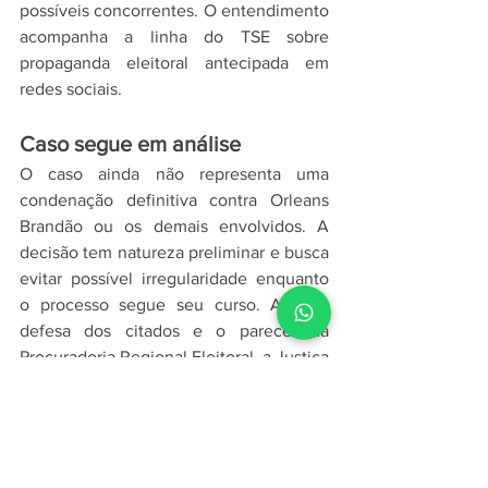
possíveis concorrentes. O entendimento 
acompanha a linha do TSE sobre 
propaganda eleitoral antecipada em 
redes sociais.
Caso segue em análise
O caso ainda não representa uma 
condenação definitiva contra Orleans 
Brandão ou os demais envolvidos. A 
decisão tem natureza preliminar e busca 
evitar possível irregularidade enquanto 
o processo segue seu curso. Após a 
defesa dos citados e o parecer da 
Procuradoria Regional Eleitoral, a Justiça 
deverá analisar o mérito da 
representação. Até lá, o episódio amplia 
o debate sobre os limites da pré-
campanha no Maranhão.