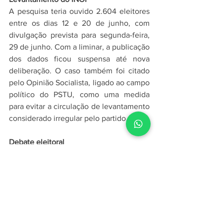
A pesquisa teria ouvido 2.604 eleitores 
entre os dias 12 e 20 de junho, com 
divulgação prevista para segunda-feira, 
29 de junho. Com a liminar, a publicação 
dos dados ficou suspensa até nova 
deliberação. O caso também foi citado 
pelo Opinião Socialista, ligado ao campo 
político do PSTU, como uma medida 
para evitar a circulação de levantamento 
considerado irregular pelo partido.
Debate eleitoral
O episódio reacende a discussão sobre 
transparência, equilíbrio e participação 
de diferentes forças políticas nas 
pesquisas eleitorais. O TSE informa que 
levantamentos destinados ao 
conhecimento público devem ser 