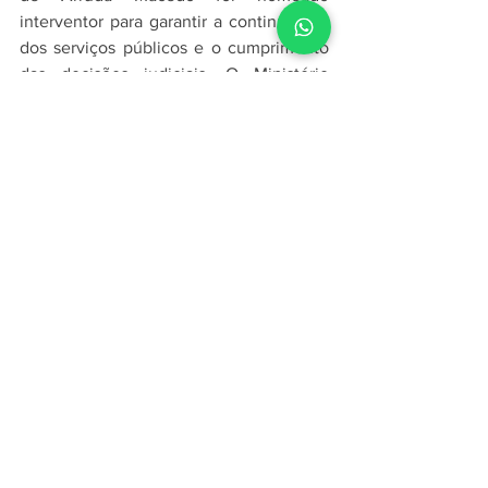
interventor para garantir a continuidade 
dos serviços públicos e o cumprimento 
das decisões judiciais. O Ministério 
Público do Maranhão se manifestou 
favoravelmente à substituição das 
prisões preventivas, alegando que a 
intervenção reduziu o risco de 
influência dos investigados na gestão 
municipal. O caso segue em andamento 
no Judiciário maranhense.
Ver tudo
Posts recentes