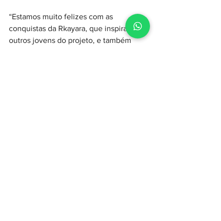
“Estamos muito felizes com as 
conquistas da Rkayara, que inspira 
outros jovens do projeto, e também 
com o desempenho coletivo da equipe, 
que conquistou 16 medalhas nesta 
edição dos JEL's. Esses resultados 
refletem a dedicação dos atletas, o 
trabalho da equipe técnica e o apoio 
das famílias. O eixo Esporte integra o 
Programa Social do TUP Porto São Luís 
com o propósito de promover qualidade 
de vida, inclusão social e oportunidades 
para crianças e adolescentes, 
contribuindo para sua formação 
esportiva, educacional e cidadã” 
destacou a Gerente do TUP Porto São 
Luís Lívia Cândice.