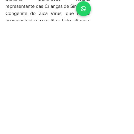
representante das Crianças de Síndrome 
Congênita do Zica Vírus, que estava 
acompanhada da sua filha Jade, afirmou. 
Eu, com a inauguração da Praça Aymar 
Mesquita,  minha filha agora tem um 
espaço onde pode brincar e  interagir 
com outras crianças. “Espero que esta 
praça seja a primeira de muitas que vão 
vir. Eu quero agradecer ao governador 
Carlos Brandão por essa iniciativa. 
Agora, não só minha filha, como todas 
as pessoas com deficiência vão ter uma 
praça voltada para eles. Porque hoje em 
dia eu saio de casa e posso dizer que 
Jade já vai para um lugar público 
acessível, onde ela pode brincar, se 
divertir, num lugar maravilhoso”, disse.