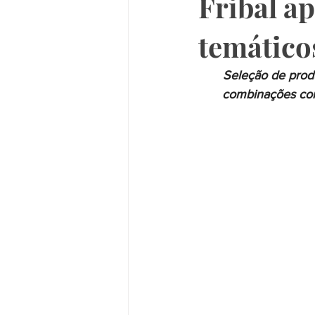
Fribal ap
temático
Seleção de produ
combinações com 