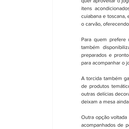
quer aproveitar o jo
itens acondicionado
cuiabana e toscana, e
o carvão, oferecendo
Para quem prefere m
também disponibili
preparados e pronto
para acompanhar o j
A torcida também ga
de produtos temático
outras delícias deco
deixam a mesa ainda 
Outra opção voltada à
acompanhados de peti