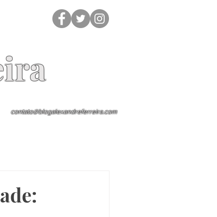
ira
contato@blogalexandreferreira.com
dade: