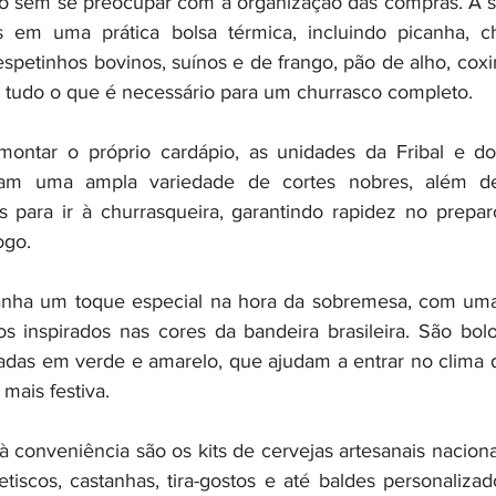
go sem se preocupar com a organização das compras. A s
s em uma prática bolsa térmica, incluindo picanha, cho
spetinhos bovinos, suínos e de frango, pão de alho, coxi
 tudo o que é necessário para um churrasco completo.
ontar o próprio cardápio, as unidades da Fribal e do 
zam uma ampla variedade de cortes nobres, além de 
s para ir à churrasqueira, garantindo rapidez no prepa
ogo.
nha um toque especial na hora da sobremesa, com uma l
s inspirados nas cores da bandeira brasileira. São bolos
radas em verde e amarelo, que ajudam a entrar no clima 
mais festiva.
 conveniência são os kits de cervejas artesanais naciona
scos, castanhas, tira-gostos e até baldes personalizad