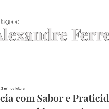
log do
Alexandre Ferre
.
2 min de leitura
cia com Sabor e Pratici