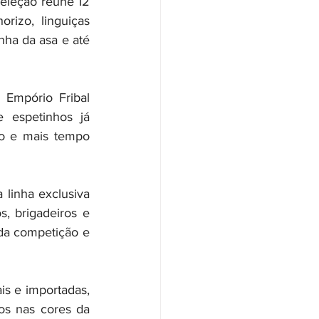
eleção reúne 12 
rizo, linguiças 
nha da asa e até 
Empório Fribal 
espetinhos já 
ro e mais tempo 
inha exclusiva 
, brigadeiros e 
da competição e 
is e importadas, 
os nas cores da 