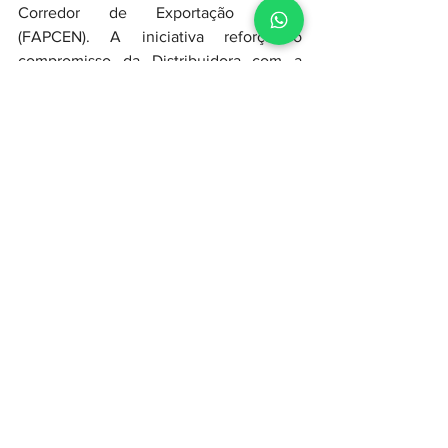
Corredor de Exportação Norte 
(FAPCEN). A iniciativa reforça o 
compromisso da Distribuidora com a 
confiabilidade dos serviços prestados e 
com o apoio a projetos que impulsionam 
o desenvolvimento econômico e social 
das regiões maranhenses.
Assessoria de Imprensa da Equatorial 
Maranhão
Ver tudo
Posts recentes