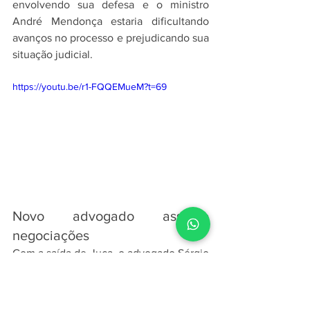
envolvendo sua defesa e o ministro 
André Mendonça estaria dificultando 
avanços no processo e prejudicando sua 
situação judicial.
https://youtu.be/r1-FQQEMueM?t=69
Novo advogado assume 
negociações
Com a saída de Juca, o advogado Sérgio 
Leonardo passou a liderar oficialmente a 
defesa de Daniel Vorcaro. Ele já 
acompanhava o caso desde as primeiras 