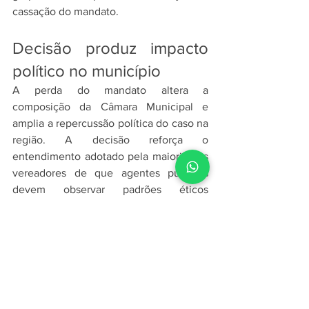
cassação do mandato.
Decisão produz impacto 
político no município
A perda do mandato altera a 
composição da Câmara Municipal e 
amplia a repercussão política do caso na 
região. A decisão reforça o 
entendimento adotado pela maioria dos 
vereadores de que agentes públicos 
devem observar padrões éticos 
compatíveis com a função exercida. 
Embora o julgamento político tenha sido 
concluído pelo Legislativo municipal, o 
episódio ainda poderá gerar 
desdobramentos em outras esferas, 
dependendo das medidas que venham a 
ser adotadas pela defesa do ex-vereador 