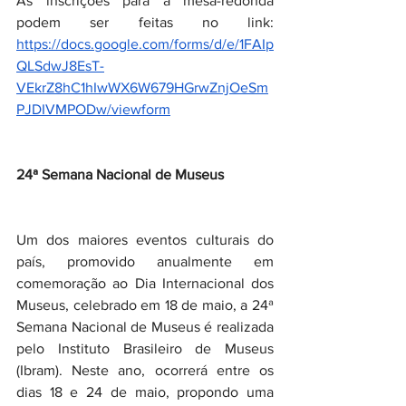
As inscrições para a mesa-redonda 
podem ser feitas no link: 
https://docs.google.com/forms/d/e/1FAIp
QLSdwJ8EsT-
VEkrZ8hC1hIwWX6W679HGrwZnjOeSm
PJDIVMPODw/viewform
24ª Semana Nacional de Museus
Um dos maiores eventos culturais do 
país, promovido anualmente em 
comemoração ao Dia Internacional dos 
Museus, celebrado em 18 de maio, a 24ª 
Semana Nacional de Museus é realizada 
pelo Instituto Brasileiro de Museus 
(Ibram). Neste ano, ocorrerá entre os 
dias 18 e 24 de maio, propondo uma 