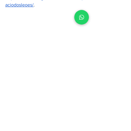
aciodosleoes/
.
Serviço
O quê:
 participação do Museu do 
Palácio dos Leões no 24ª Semana 
Nacional de Museus, em São Luís;
Onde:
 em diversos espaços, como no 
Auditório Norte das Águas da FMRB e 
via transmissão on-line;
Quando: 
nesta quinta (21) e sexta-feira 